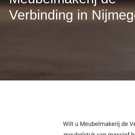
Verbinding in Nijme
Wilt u Meubelmakerij de V
meubelstuk van massief hou