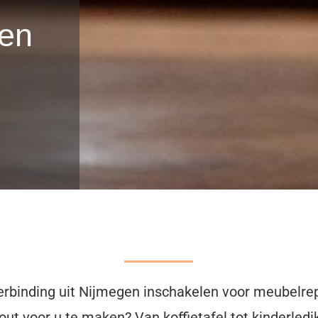
gen
erbinding uit Nijmegen inschakelen voor meubelrep
t voor u te maken? Van koffietafel tot kinderledi